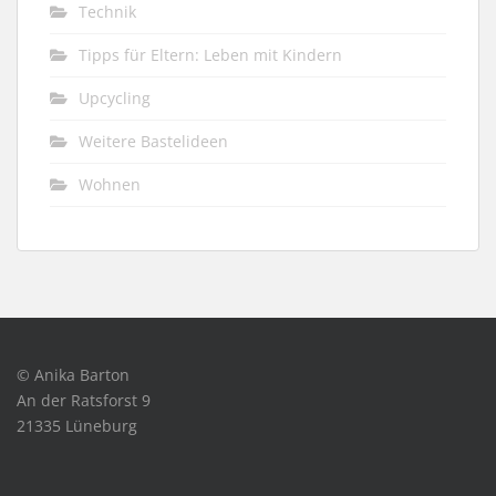
Technik
Tipps für Eltern: Leben mit Kindern
Upcycling
Weitere Bastelideen
Wohnen
© Anika Barton
An der Ratsforst 9
21335 Lüneburg