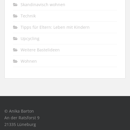
Skandinavisch wohnen
Technik
Tipps für Eltern: Leben mit Kindern
Upcycling
Weitere Bastelideen
Wohnen
© Anika Barton
An der Ratsforst 9
21335 Lüneburg