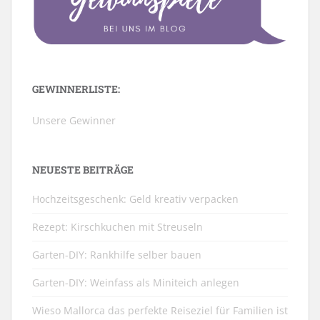
GEWINNERLISTE:
Unsere Gewinner
NEUESTE BEITRÄGE
Hochzeitsgeschenk: Geld kreativ verpacken
Rezept: Kirschkuchen mit Streuseln
Garten-DIY: Rankhilfe selber bauen
Garten-DIY: Weinfass als Miniteich anlegen
Wieso Mallorca das perfekte Reiseziel für Familien ist