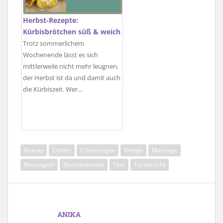
Herbst-Rezepte:
Kürbisbrötchen süß & weich
Trotz sommerlichem
Wochenende lässt es sich
mittlerweile nicht mehr leugnen,
der Herbst ist da und damit auch
die Kürbiszeit. Wer…
Beauty
Cattier
Erfahrungen
Kneipp
Massage
Massageöl
Naturkosmetik
Test
Testbericht
ANIKA