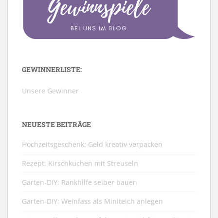
GEWINNERLISTE:
Unsere Gewinner
NEUESTE BEITRÄGE
Hochzeitsgeschenk: Geld kreativ verpacken
Rezept: Kirschkuchen mit Streuseln
Garten-DIY: Rankhilfe selber bauen
Garten-DIY: Weinfass als Miniteich anlegen