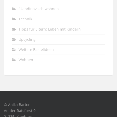
Skandinavisch wohnen
Technik
Tipps für Eltern: Leben mit Kindern
Upcycling
Weitere Bastelideen
Wohnen
© Anika Barton
An der Ratsforst 9
21335 Lüneburg