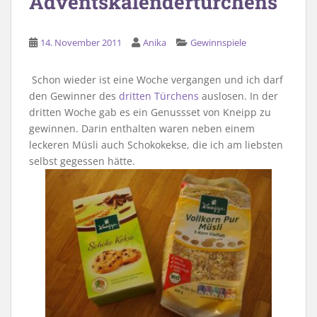
Adventskalendertürchens
14. November 2011
Anika
Gewinnspiele
Schon wieder ist eine Woche vergangen und ich darf
den Gewinner des
dritten Türchens
auslosen. In der
dritten Woche gab es ein Genussset von Kneipp zu
gewinnen. Darin enthalten waren neben einem
leckeren Müsli auch Schokokekse, die ich am liebsten
selbst gegessen hätte.