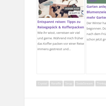
Garten anle
Blumenzwie
mehr Garte
Entspannt reisen: Tipps zu
Der Winter ha
Reisegepäck & Kofferpacken
begonnen. Do
Wie ihr wisst, verreisen wir viel
nach dem Früh
und gerne. Während mich früher
schon jetzt g
das Koffer packen vor einer Reise
immens gestresst und…
Crystal
Karaffe
Sirup
SodaStream
Trinks