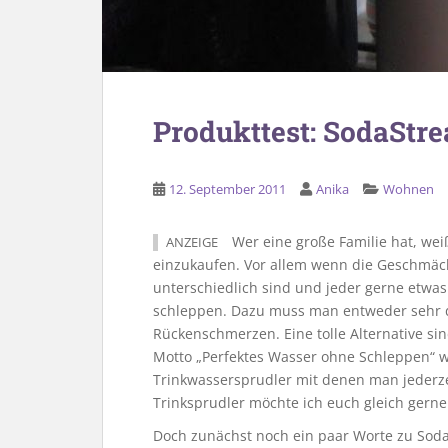
Produkttest: SodaStr
12. September 2011
Anika
Wohnen
Wer eine große Familie hat, wei
ANZEIGE
einzukaufen. Vor allem wenn die Geschmäck
unterschiedlich sind und jeder gerne etwa
schleppen. Dazu muss man entweder sehr d
Rückenschmerzen. Eine tolle Alternative si
Motto „Perfektes Wasser ohne Schleppen“ w
Trinkwassersprudler mit denen man jederzei
Trinksprudler möchte ich euch gleich gerne
Doch zunächst noch ein paar Worte zu Sod