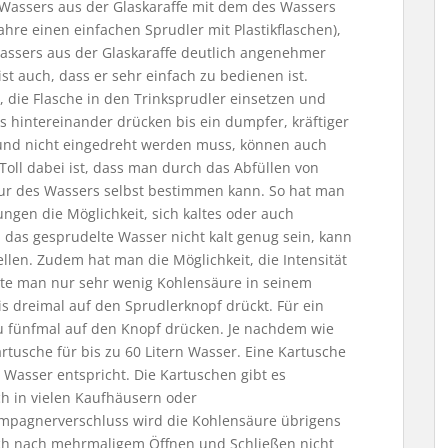
Wassers aus der Glaskaraffe mit dem des Wassers
 Jahre einen einfachen Sprudler mit Plastikflaschen),
assers aus der Glaskaraffe deutlich angenehmer
st auch, dass er sehr einfach zu bedienen ist.
n, die Flasche in den Trinksprudler einsetzen und
hintereinander drücken bis ein dumpfer, kräftiger
lt und nicht eingedreht werden muss, können auch
oll dabei ist, dass man durch das Abfüllen von
tur des Wassers selbst bestimmen kann. So hat man
ngen die Möglichkeit, sich kaltes oder auch
 das gesprudelte Wasser nicht kalt genug sein, kann
len. Zudem hat man die Möglichkeit, die Intensität
hte man nur sehr wenig Kohlensäure in seinem
s dreimal auf den Sprudlerknopf drückt. Für ein
u fünfmal auf den Knopf drücken. Je nachdem wie
rtusche für bis zu 60 Litern Wasser. Eine Kartusche
r Wasser entspricht. Die Kartuschen gibt es
ch in vielen Kaufhäusern oder
mpagnerverschluss wird die Kohlensäure übrigens
auch nach mehrmaligem Öffnen und Schließen nicht