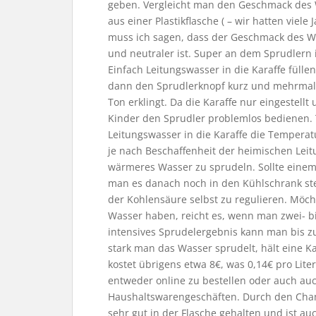
geben. Vergleicht man den Geschmack des 
aus einer Plastikflasche ( – wir hatten viele
muss ich sagen, dass der Geschmack des W
und neutraler ist. Super an dem Sprudlern i
Einfach Leitungswasser in die Karaffe fülle
dann den Sprudlerknopf kurz und mehrmals 
Ton erklingt. Da die Karaffe nur eingestel
Kinder den Sprudler problemlos bedienen. T
Leitungswasser in die Karaffe die Tempera
je nach Beschaffenheit der heimischen Leitu
wärmeres Wasser zu sprudeln. Sollte einem
man es danach noch in den Kühlschrank stel
der Kohlensäure selbst zu regulieren. Möc
Wasser haben, reicht es, wenn man zwei- bi
intensives Sprudelergebnis kann man bis z
stark man das Wasser sprudelt, hält eine Ka
kostet übrigens etwa 8€, was 0,14€ pro Lite
entweder online zu bestellen oder auch au
Haushaltswarengeschäften. Durch den Cha
sehr gut in der Flasche gehalten und ist 