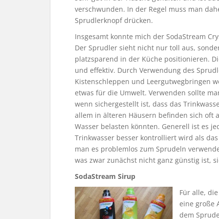
verschwunden. In der Regel muss man daher
Sprudlerknopf drücken.
Insgesamt konnte mich der SodaStream Cry
Der Sprudler sieht nicht nur toll aus, sonde
platzsparend in der Küche positionieren. D
und effektiv. Durch Verwendung des Sprudler
Kistenschleppen und Leergutwegbringen we
etwas für die Umwelt. Verwenden sollte ma
wenn sichergestellt ist, dass das Trinkwass
allem in älteren Häusern befinden sich oft a
Wasser belasten könnten. Generell ist es je
Trinkwasser besser kontrolliert wird als d
man es problemlos zum Sprudeln verwenden
was zwar zunächst nicht ganz günstig ist, si
SodaStream Sirup
Für alle, di
eine große 
dem Sprudel