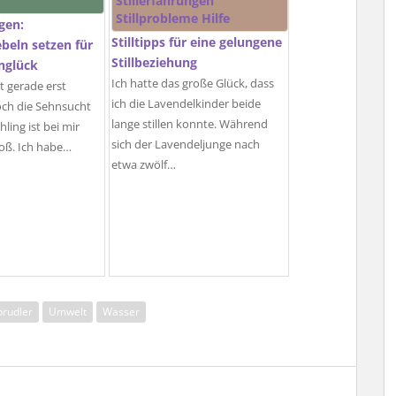
gen:
Stilltipps für eine gelungene
beln setzen für
Stillbeziehung
nglück
Ich hatte das große Glück, dass
t gerade erst
ich die Lavendelkinder beide
ch die Sehnsucht
lange stillen konnte. Während
ling ist bei mir
sich der Lavendeljunge nach
roß. Ich habe…
etwa zwölf…
prudler
Umwelt
Wasser