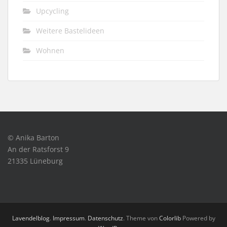
Upcycling
Weitere Bastelideen
Wohnen
© Anika Barton
An der Ratsforst 9
21335 Lüneburg
Lavendelblog
.
Impressum
.
Datenschutz
. Theme von
Colorlib
Powered by