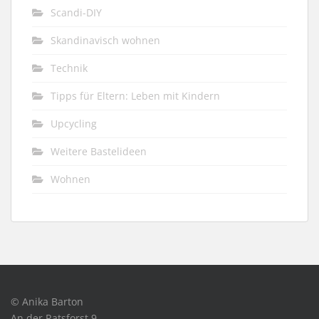
Scandi-DIY
Skandinavisch wohnen
Technik
Tipps für Eltern: Leben mit Kindern
Upcycling
Weitere Bastelideen
Wohnen
© Anika Barton
An der Ratsforst 9