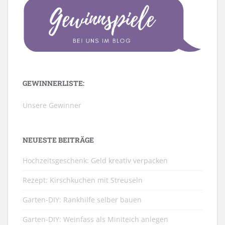
GEWINNERLISTE:
Unsere Gewinner
NEUESTE BEITRÄGE
Hochzeitsgeschenk: Geld kreativ verpacken
Rezept: Kirschkuchen mit Streuseln
Garten-DIY: Rankhilfe selber bauen
Garten-DIY: Weinfass als Miniteich anlegen