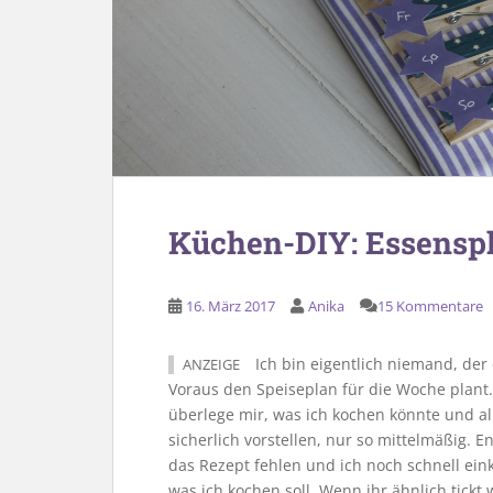
Küchen-DIY: Essensp
16. März 2017
Anika
15 Kommentare
Ich bin eigentlich niemand, de
ANZEIGE
Voraus den Speiseplan für die Woche plant.
überlege mir, was ich kochen könnte und al
sicherlich vorstellen, nur so mittelmäßig. E
das Rezept fehlen und ich noch schnell eink
was ich kochen soll. Wenn ihr ähnlich tickt w