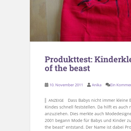
Produkttest: Kinderkl
of the beast
10. November 2011
Anika
Ein Komme
Dass Babys nicht immer kleine E
ANZEIGE
Kindes schnell feststellen. Da hilft es auc
anzuziehen. Dies merkte auch Modedesigneri
2001 begann Mode für Babys und Kinder zu 
the beast“ entstand. Der Name ist dabei P