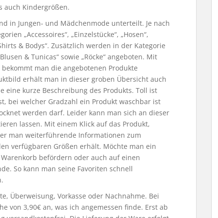
ls auch Kindergrößen.
 und in Jungen- und Mädchenmode unterteilt. Je nach
gorien „Accessoires“, „Einzelstücke“, „Hosen“,
-Shirts & Bodys“. Zusätzlich werden in der Kategorie
lusen & Tunicas“ sowie „Röcke“ angeboten. Mit
rie bekommt man die angebotenen Produkte
ktbild erhält man in dieser groben Übersicht auch
ie eine kurze Beschreibung des Produkts. Toll ist
ist, bei welcher Gradzahl ein Produkt waschbar ist
ocknet werden darf. Leider kann man sich an dieser
tieren lassen. Mit einem Klick auf das Produkt,
 der man weiterführende Informationen zum
 den verfügbaren Größen erhält. Möchte man ein
n Warenkorb befördern oder auch auf einen
inde. So kann man seine Favoriten schnell
.
arte, Überweisung, Vorkasse oder Nachnahme. Bei
öhe von 3,90€ an, was ich angemessen finde. Erst ab