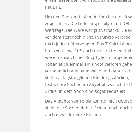
einem Bestellwert von 100€ ist die Bestellu
mit DHL.
Um den Shop zu testen, bekam ich ein süßes
zugeschickt. Die Lieferung erfolgte mit DHL
Werktage. Die Ware war gut verpackt. Die M
vor dem Test noch nicht. In Punkto Verarbei
mich jedoch überzeugen. Das T-Shirt ist h
Preis von etwa 10€ auch nicht zu teuer. Toll 
wie ein zusätzlicher Knopf gleich mitgelief
Toben auch einmal ein Knopf verloren gehen
vornehmlich aus Baumwolle und daher sehr
vielen alltagstauglichen Kleidungsstücken,
festlichere Sachen im Angebot, was ich toll
Artikel in dem Shop sind sogar reduziert.
Das Angebot von Tejola konnte mich überze
viele tolle Sachen dabei. Schaut euch doch
auch etwas für eure Kleinen.