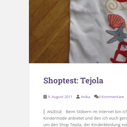
Shoptest: Tejola
9. August 2011
Anika
3 Kommentare
Beim Stöbern im Internet bin ic
ANZEIGE
Kindermode anbietet und den ich euch gern
um den Shop Tejola, der Kinderkleidung v