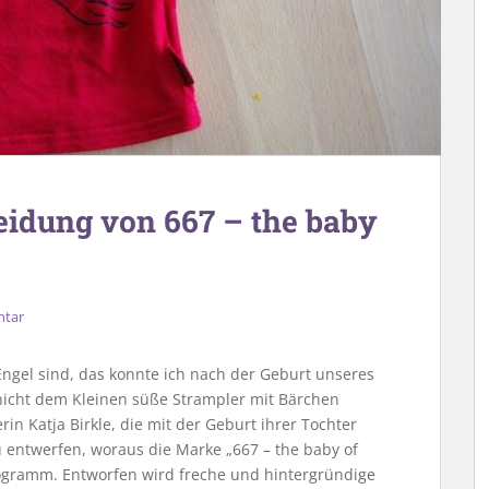
eidung von 667 – the baby
ntar
ngel sind, das konnte ich nach der Geburt unseres
h nicht dem Kleinen süße Strampler mit Bärchen
n Katja Birkle, die mit der Geburt ihrer Tochter
entwerfen, woraus die Marke „667 – the baby of
rogramm. Entworfen wird freche und hintergründige