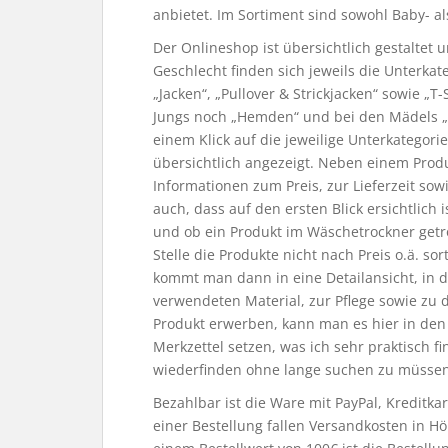
anbietet. Im Sortiment sind sowohl Baby- a
Der Onlineshop ist übersichtlich gestaltet
Geschlecht finden sich jeweils die Unterkate
„Jacken“, „Pullover & Strickjacken“ sowie „T
Jungs noch „Hemden“ und bei den Mädels „B
einem Klick auf die jeweilige Unterkatego
übersichtlich angezeigt. Neben einem Produ
Informationen zum Preis, zur Lieferzeit sow
auch, dass auf den ersten Blick ersichtlich 
und ob ein Produkt im Wäschetrockner getr
Stelle die Produkte nicht nach Preis o.ä. sor
kommt man dann in eine Detailansicht, in
verwendeten Material, zur Pflege sowie zu
Produkt erwerben, kann man es hier in de
Merkzettel setzen, was ich sehr praktisch f
wiederfinden ohne lange suchen zu müssen
Bezahlbar ist die Ware mit PayPal, Kreditk
einer Bestellung fallen Versandkosten in H