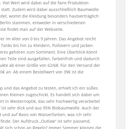
Viel Wert wird dabei auf die faire Produktion
d statt. Zudem wird dabei ausschließlich Baumwolle
det, womit die Kleidung besonders hautverträglich
s Berlin stammen, entweder in verschiedenen
iste findet man auf der Webseite.
r im Alter von 0 bis 9 Jahren. Das Angebot reicht
Tanks bis hin zu Kleidern, Pullovern und Jacken.
ires gehören zum Sortiment. Eine Überblick könnt
nen Teile sind ausgefallen, farbenfroh und dadurch
dukte ab einer Größe von 62/68. Für den Versand der
90€ an. Ab einem Bestellwert von 39€ ist die
 und das Angebot zu testen, erhielt ich ein süßes
einen Kleinen zugeschickt. Es handelt sich dabei um
irt in Westernoptik, das sehr hochwertig verarbeitet
off ist sehr dick und aus 95% Biobaumwolle. Auch der
ut und auf Basis von Wasserfarben, was ich sehr
finde. Der Aufdruck „Outlaw“ ist sehr passend,
lt sich schon an Regeln? Immer Sommer können die