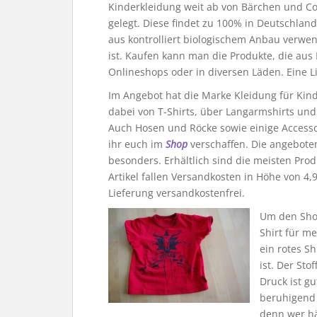
Kinderkleidung weit ab von Bärchen und Co. 
gelegt. Diese findet zu 100% in Deutschlan
aus kontrolliert biologischem Anbau verwen
ist. Kaufen kann man die Produkte, die au
Onlineshops oder in diversen Läden. Eine L
Im Angebot hat die Marke Kleidung für Kinde
dabei von T-Shirts, über Langarmshirts und 
Auch Hosen und Röcke sowie einige Accesso
ihr euch im
Shop
verschaffen. Die angebote
besonders. Erhältlich sind die meisten Pro
Artikel fallen Versandkosten in Höhe von 4,
Lieferung versandkostenfrei.
Um den Shop
Shirt für m
ein rotes Sh
ist. Der St
Druck ist g
beruhigend 
denn wer hä