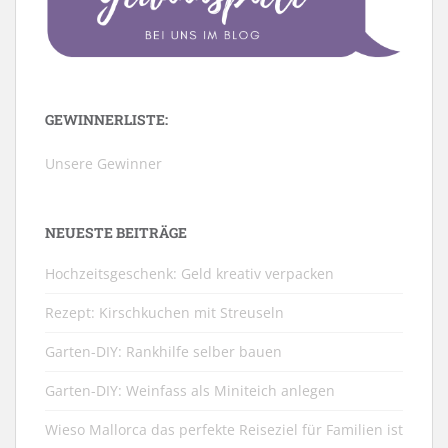
GEWINNERLISTE:
Unsere Gewinner
NEUESTE BEITRÄGE
Hochzeitsgeschenk: Geld kreativ verpacken
Rezept: Kirschkuchen mit Streuseln
Garten-DIY: Rankhilfe selber bauen
Garten-DIY: Weinfass als Miniteich anlegen
Wieso Mallorca das perfekte Reiseziel für Familien ist