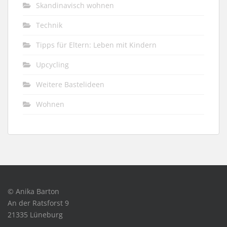
Skandinavisch wohnen
Technik
Tipps für Eltern: Leben mit Kindern
Upcycling
Weitere Bastelideen
Wohnen
© Anika Barton
An der Ratsforst 9
21335 Lüneburg