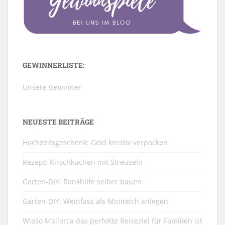
GEWINNERLISTE:
Unsere Gewinner
NEUESTE BEITRÄGE
Hochzeitsgeschenk: Geld kreativ verpacken
Rezept: Kirschkuchen mit Streuseln
Garten-DIY: Rankhilfe selber bauen
Garten-DIY: Weinfass als Miniteich anlegen
Wieso Mallorca das perfekte Reiseziel für Familien ist