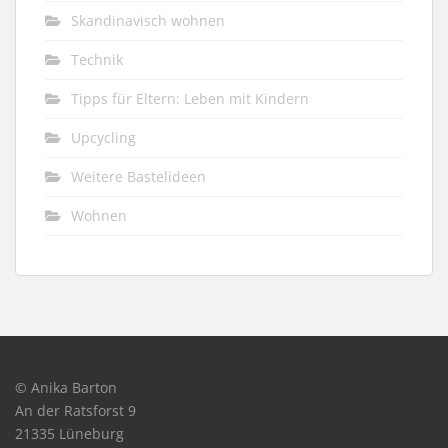
Skandinavisch wohnen
Technik
Tipps für Eltern: Leben mit Kindern
Upcycling
Weitere Bastelideen
Wohnen
© Anika Barton
An der Ratsforst 9
21335 Lüneburg