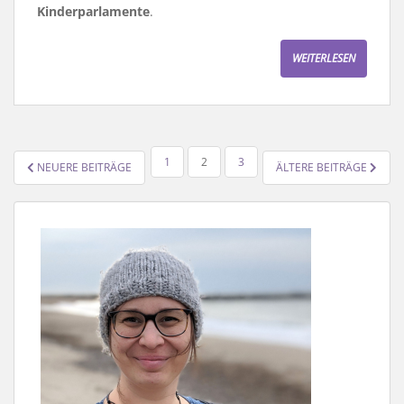
Kinderparlamente
.
WEITERLESEN
SEITENNUMMERIERUNG
1
2
3
NEUERE BEITRÄGE
ÄLTERE BEITRÄGE
DER
BEITRÄGE