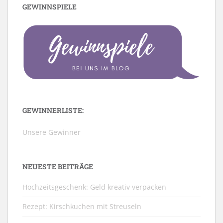
GEWINNSPIELE
GEWINNERLISTE:
Unsere Gewinner
NEUESTE BEITRÄGE
Hochzeitsgeschenk: Geld kreativ verpacken
Rezept: Kirschkuchen mit Streuseln