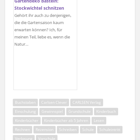
Gartendeko basteln:
Stockwichtel schnitzen
Gehört ihr auch zu denjenigen,
die die Gartensaison kaum
erwarten können? Ich, für
meinen Teil, liebe es, wenn die
Natur…
Buchstaben
Carlsen Clever
CARLSEN Verlag
Einschulung
Gewinnspiel
Grundschule
Kinderbuch
Kinderbücher
Kinderbücher ab 5 Jahren
Lesen
Rechnen
Rezension
Schreiben
Schule
Schuleintritt
Verlosung
Vorschule