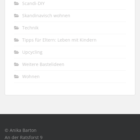
Scandi-DIY
Skandinavisch wohnen
Technik
Tipps für Eltern: Leben mit Kindern
Upcycling
Weitere Bastelideen
Wohnen
© Anika Barton
An der Ratsforst 9