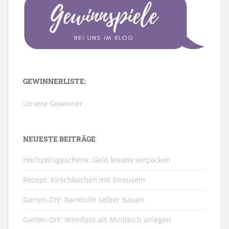
GEWINNERLISTE:
Unsere Gewinner
NEUESTE BEITRÄGE
Hochzeitsgeschenk: Geld kreativ verpacken
Rezept: Kirschkuchen mit Streuseln
Garten-DIY: Rankhilfe selber bauen
Garten-DIY: Weinfass als Miniteich anlegen