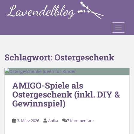
S
k
i
p
TOGGLE
t
o
m
a
Schlagwort:
Ostergeschenk
i
n
c
o
AMIGO-Spiele als
n
Ostergeschenk (inkl. DIY &
t
e
Gewinnspiel)
n
t
3. März 2026
Anika
7 Kommentare