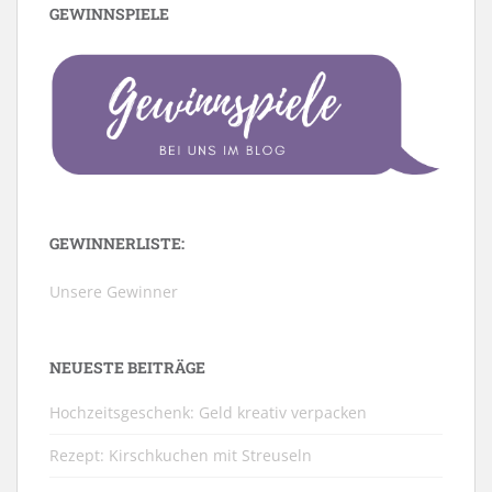
GEWINNSPIELE
GEWINNERLISTE:
Unsere Gewinner
NEUESTE BEITRÄGE
Hochzeitsgeschenk: Geld kreativ verpacken
Rezept: Kirschkuchen mit Streuseln