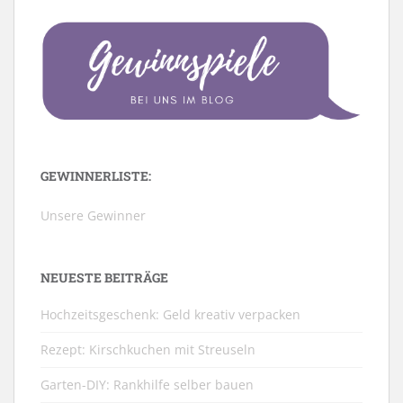
GEWINNERLISTE:
Unsere Gewinner
NEUESTE BEITRÄGE
Hochzeitsgeschenk: Geld kreativ verpacken
Rezept: Kirschkuchen mit Streuseln
Garten-DIY: Rankhilfe selber bauen