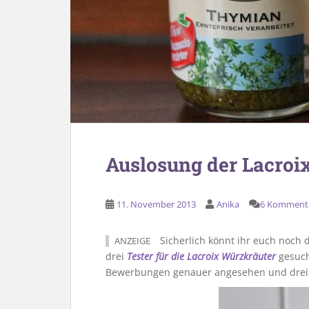
Auslosung der Lacroi
11. November 2013
Anika
6 Komment
Sicherlich könnt ihr euch noch 
ANZEIGE
drei
Tester für die Lacroix Würzkräuter
gesuch
Bewerbungen genauer angesehen und drei T