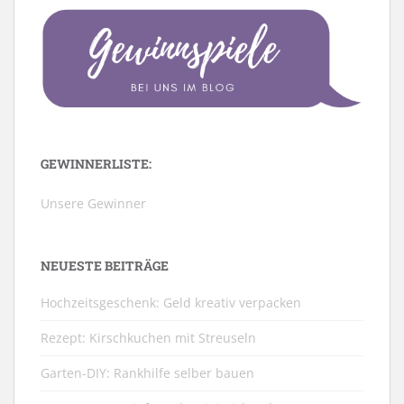
GEWINNERLISTE:
Unsere Gewinner
NEUESTE BEITRÄGE
Hochzeitsgeschenk: Geld kreativ verpacken
Rezept: Kirschkuchen mit Streuseln
Garten-DIY: Rankhilfe selber bauen