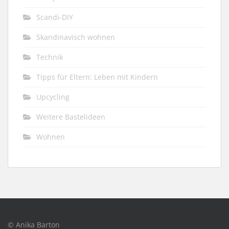
Scandi-DIY
Skandinavisch wohnen
Technik
Tipps für Eltern: Leben mit Kindern
Upcycling
Weitere Bastelideen
Wohnen
© Anika Barton