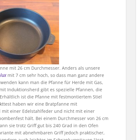
nne mit 26 cm Durchmesser. Anders als unsere
lux
mit 7 cm sehr hoch, so dass man ganz andere
erwenden kann man die Pfanne für Herde mit Gas,
it Induktionsherd gibt es spezielle Pfannen, die
rhältlich ist die Pfanne mit festmontiertem Stiel
kttest haben wir eine Bratpfanne mit
d mit einer Edelstahlfeder und nicht mit einer
h bombenfest hält. Bei einem Durchmesser von 26 cm
n sie trotz Griff gut bis 240 Grad in den Ofen
Variante mit abnehmbaren Griff jedoch praktischer,
 sondern auch leichter im Schrank verstauen lässt.