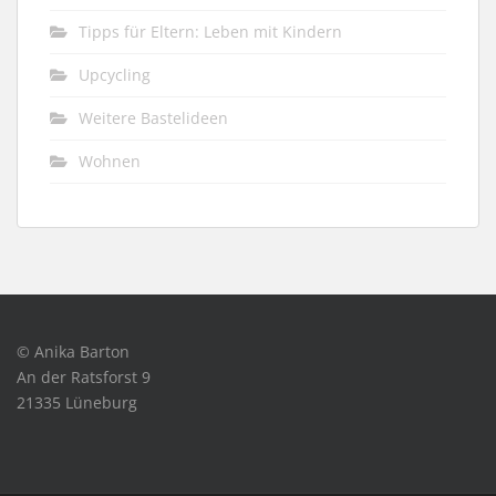
Tipps für Eltern: Leben mit Kindern
Upcycling
Weitere Bastelideen
Wohnen
© Anika Barton
An der Ratsforst 9
21335 Lüneburg