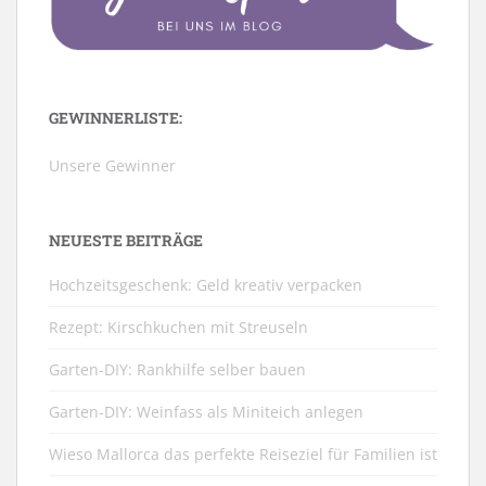
GEWINNERLISTE:
Unsere Gewinner
NEUESTE BEITRÄGE
Hochzeitsgeschenk: Geld kreativ verpacken
Rezept: Kirschkuchen mit Streuseln
Garten-DIY: Rankhilfe selber bauen
Garten-DIY: Weinfass als Miniteich anlegen
Wieso Mallorca das perfekte Reiseziel für Familien ist