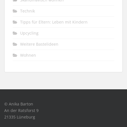
Technik
Tipps für Eltern: Leben mit Kindern
Upcycling
Weitere Bastelideen
Wohnen
© Anika Barton
An der Ratsforst 9
21335 Lüneburg