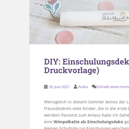
DIY: Einschulungsdeko
Druckvorlage)
29. Juni 2021
Anika
Schreib einen Ko
Wenngleich in diesem Sommer keines der La
Freundeskreis viele Kinder, die in die erst
werden! Passend zum Anlass habe ich dahe
eine
Wimpelkette als Einschulungsdeko
ge
kleinen Schultüte zur Einschulung versche