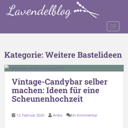
S
k
i
p
TOGGLE
t
o
m
a
Kategorie:
Weitere Bastelideen
i
n
c
o
Vintage-Candybar selber
n
machen: Ideen für eine
t
e
Scheunenhochzeit
n
t
12. Februar 2026
Anika
Ein Kommentar