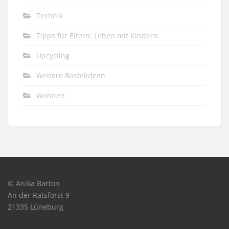
Technik
Tipps für Eltern: Leben mit Kindern
Upcycling
Weitere Bastelideen
Wohnen
© Anika Barton
An der Ratsforst 9
21335 Lüneburg