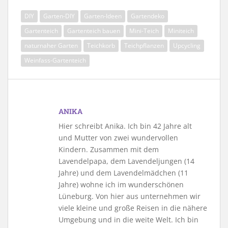
DIY
Garten-DIY
Garten-Ideen
Gartendeko
Gartenteich
Gartenteich bauen
Mini-Teich
Miniteich
naturnaher Garten
Teichkorb
Teichpflanzen
Upcycling
Weinfass-Gartenteich
ANIKA
Hier schreibt Anika. Ich bin 42 Jahre alt
und Mutter von zwei wundervollen
Kindern. Zusammen mit dem
Lavendelpapa, dem Lavendeljungen (14
Jahre) und dem Lavendelmädchen (11
Jahre) wohne ich im wunderschönen
Lüneburg. Von hier aus unternehmen wir
viele kleine und große Reisen in die nähere
Umgebung und in die weite Welt. Ich bin