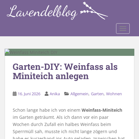
S
k
i
p
TOGGLE
t
o
m
a
i
Garten-DIY: Weinfass als
n
Miniteich anlegen
c
o
n
,
,
16. Juni 2026
Anika
Allgemein
Garten
Wohnen
t
e
Schon lange habe ich von einem
Weinfass-Miniteich
n
im Garten geträumt. Als ich dann vor ein paar
t
Wochen durch Zufall ein halbes Weinfass beim
Sperrmüll sah, musste ich nicht lange zögern und
habe es kurzerhand ins Auto geladen. Inzwischen hat