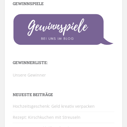
GEWINNSPIELE
GEWINNERLISTE:
Unsere Gewinner
NEUESTE BEITRÄGE
Hochzeitsgeschenk: Geld kreativ verpacken
Rezept: Kirschkuchen mit Streuseln