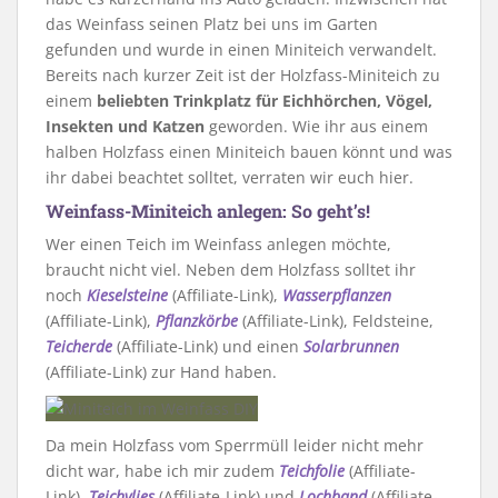
das Weinfass seinen Platz bei uns im Garten
gefunden und wurde in einen Miniteich verwandelt.
Bereits nach kurzer Zeit ist der Holzfass-Miniteich zu
einem
beliebten Trinkplatz für Eichhörchen, Vögel,
Insekten und Katzen
geworden. Wie ihr aus einem
halben Holzfass einen Miniteich bauen könnt und was
ihr dabei beachtet solltet, verraten wir euch hier.
Weinfass-Miniteich anlegen: So geht’s!
Wer einen Teich im Weinfass anlegen möchte,
braucht nicht viel. Neben dem Holzfass solltet ihr
noch
Kieselsteine
(Affiliate-Link),
Wasserpflanzen
(Affiliate-Link),
Pflanzkörbe
(Affiliate-Link), Feldsteine,
Teicherde
(Affiliate-Link) und einen
Solarbrunnen
(Affiliate-Link) zur Hand haben.
Da mein Holzfass vom Sperrmüll leider nicht mehr
dicht war, habe ich mir zudem
Teichfolie
(Affiliate-
Link)
,
Teichvlies
(Affiliate-Link) und
Lochband
(Affiliate-