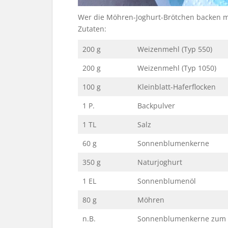
Wer die Möhren-Joghurt-Brötchen backen m
Zutaten:
200 g
Weizenmehl (Typ 550)
200 g
Weizenmehl (Typ 1050)
100 g
Kleinblatt-Haferflocken
1 P.
Backpulver
1 TL
Salz
60 g
Sonnenblumenkerne
350 g
Naturjoghurt
1 EL
Sonnenblumenöl
80 g
Möhren
n.B.
Sonnenblumenkerne zum 