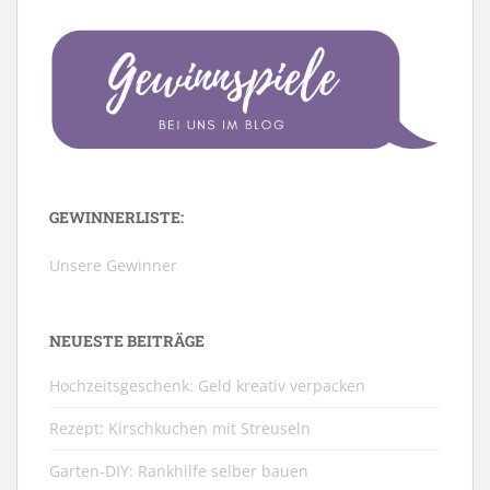
GEWINNERLISTE:
Unsere Gewinner
NEUESTE BEITRÄGE
Hochzeitsgeschenk: Geld kreativ verpacken
Rezept: Kirschkuchen mit Streuseln
Garten-DIY: Rankhilfe selber bauen