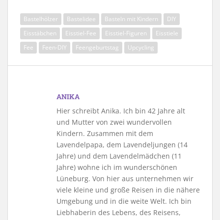
Bastelhölzer
Bastelidee
Basteln mit Kindern
DIY
Eisstäbchen
Eisstiel-Fee
Eisstiel-Figuren
Eisstiele
Fee
Feen-DIY
Feengeburtstag
Upcycling
ANIKA
Hier schreibt Anika. Ich bin 42 Jahre alt
und Mutter von zwei wundervollen
Kindern. Zusammen mit dem
Lavendelpapa, dem Lavendeljungen (14
Jahre) und dem Lavendelmädchen (11
Jahre) wohne ich im wunderschönen
Lüneburg. Von hier aus unternehmen wir
viele kleine und große Reisen in die nähere
Umgebung und in die weite Welt. Ich bin
Liebhaberin des Lebens, des Reisens,