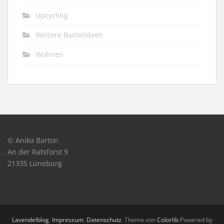
Upcycling
Weitere Bastelideen
Wohnen
© Anika Barton
An der Ratsforst 9
21335 Lüneburg
Lavendelblog
.
Impressum
.
Datenschutz
. Theme von
Colorlib
Powered by