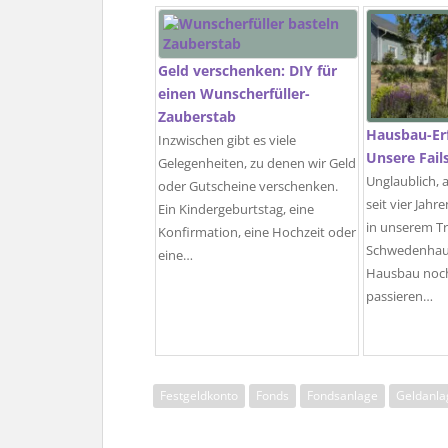
Geld verschenken: DIY für
einen Wunscherfüller-
Zauberstab
Hausbau-Er
Inzwischen gibt es viele
Unsere Fail
Gelegenheiten, zu denen wir Geld
Unglaublich, 
oder Gutscheine verschenken.
seit vier Jah
Ein Kindergeburtstag, eine
in unserem T
Konfirmation, eine Hochzeit oder
Schwedenhaus
eine…
Hausbau noch
passieren…
Festgeldkonto
Fonds
Fondsanlage
Geldanla