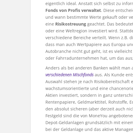
eigentlich ideal. Anstatt sich selbst zu inf
Fonds von Profis verwaltet
. Diese entsche
und wann bestimmte Werte gekauft oder ve
eine
Risikostreuung
geachtet. Das bedeutet
oder eine Weltregion investiert wird. Stattd
verschiedene Bereiche verteilt. Wenn z.B. d
dass man auch Wertpapiere aus Europa und
Autobranche nicht gut geht, ist es vielleic
oder Fahrradunternehmen hat, um das aus
Anders als bei anderen Banken wählt man a
verschiedenen Mischfonds
aus. Als Kunde ents
Auswahl stehen je nach Risikobereitschaft e
wachstumsorientierte und eine chancenorient
Aktien investiert, sondern in ganz untersch
Rentenpapiere, Geldmarkttitel, Rohstoffe,
den absolut sicheren (aber derzeit auch ni
Festgeld sind die von MoneYou angebotenen 
Depot-Geldanlagen grundsätzlich mit einem 
bei der Geldanlage und das aktive Manag