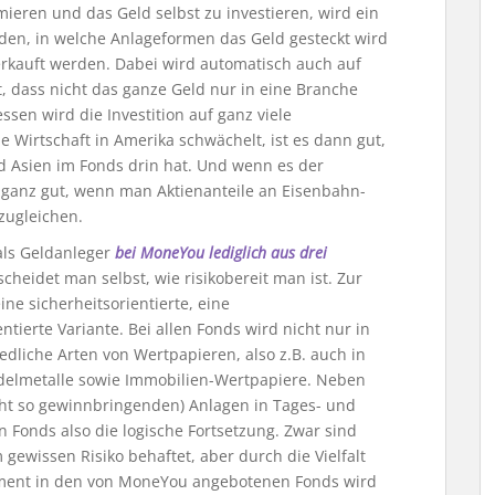
ormieren und das Geld selbst zu investieren, wird ein
iden, in welche Anlageformen das Geld gesteckt wird
rkauft werden. Dabei wird automatisch auch auf
, dass nicht das ganze Geld nur in eine Branche
essen wird die Investition auf ganz viele
ie Wirtschaft in Amerika schwächelt, ist es dann gut,
 Asien im Fonds drin hat. Und wenn es der
ht ganz gut, wenn man Aktienanteile an Eisenbahn-
zugleichen.
ls Geldanleger
bei MoneYou lediglich aus drei
cheidet man selbst, wie risikobereit man ist. Zur
ine sicherheitsorientierte, eine
ierte Variante. Bei allen Fonds wird nicht nur in
iedliche Arten von Wertpapieren, also z.B. auch in
 Edelmetalle sowie Immobilien-Wertpapiere. Neben
cht so gewinnbringenden) Anlagen in Tages- und
Fonds also die logische Fortsetzung. Zwar sind
gewissen Risiko behaftet, aber durch die Vielfalt
ement in den von MoneYou angebotenen Fonds wird