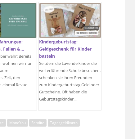
fahrungen:
Kindergeburtstag:
s, Fallen &…
Geldgeschenk für Kinder
basteln
aber wahr: Bereits
ren wohnen wir nun
Seitdem die Lavendelkinder die
raum-
weiterführende Schule besuchen,
. Zeit, den
schenken sie ihren Freunden
 einmal Revue
zum Kindergeburtstag Geld oder
Gutscheine. Oft haben die
Geburtstagskinder…
ge
MoneYou
Rendite
Tagesgeldkonto