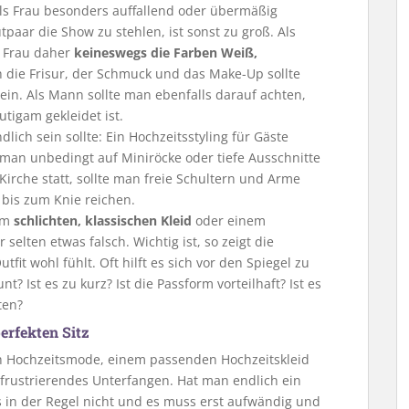
ls Frau besonders auffallend oder übermäßig
tpaar die Show zu stehlen, ist sonst zu groß. Als
s Frau daher
keineswegs die Farben Weiß,
 die Frisur, der Schmuck und das Make-Up sollte
ein. Als Mann sollte man ebenfalls darauf achten,
tigam gekleidet ist.
lich sein sollte: Ein Hochzeitsstyling für Gäste
e man unbedingt auf Miniröcke oder tiefe Ausschnitte
 Kirche statt, sollte man freie Schultern und Arme
 bis zum Knie reichen.
nem
schlichten, klassischen Kleid
oder einem
 selten etwas falsch. Wichtig ist, so zeigt die
fit wohl fühlt. Oft hilft es sich vor den Spiegel zu
nt? Ist es zu kurz? Ist die Passform vorteilhaft? Ist es
ten?
erfekten Sitz
ch Hochzeitsmode, einem passenden Hochzeitskleid
frustrierendes Unterfangen. Hat man endlich ein
es in der Regel nicht und es muss erst aufwändig und