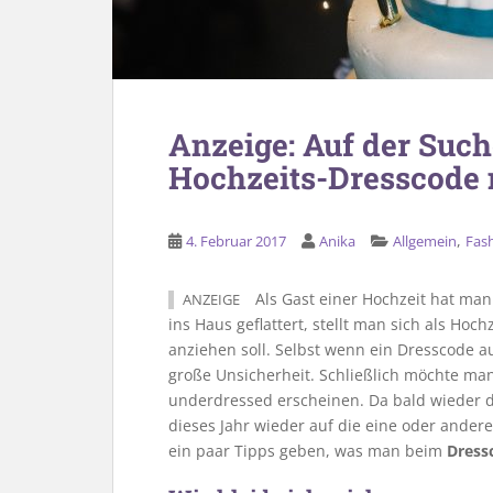
Anzeige: Auf der Suc
Hochzeits-Dresscode 
,
4. Februar 2017
Anika
Allgemein
Fas
Als Gast einer Hochzeit hat man 
ANZEIGE
ins Haus geflattert, stellt man sich als Hoc
anziehen soll. Selbst wenn ein Dresscode au
große Unsicherheit. Schließlich möchte ma
underdressed erscheinen. Da bald wieder di
dieses Jahr wieder auf die eine oder ander
ein paar Tipps geben, was man beim
Dress