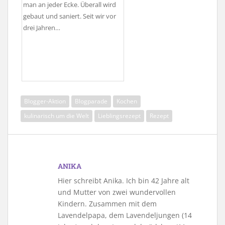
man an jeder Ecke. Überall wird
gebaut und saniert. Seit wir vor
drei Jahren…
Blogger-Aktion
Blogparade
Kochen
kulinarisch um die Welt
Lieblingsrezept
Rezept
ANIKA
Hier schreibt Anika. Ich bin 42 Jahre alt
und Mutter von zwei wundervollen
Kindern. Zusammen mit dem
Lavendelpapa, dem Lavendeljungen (14