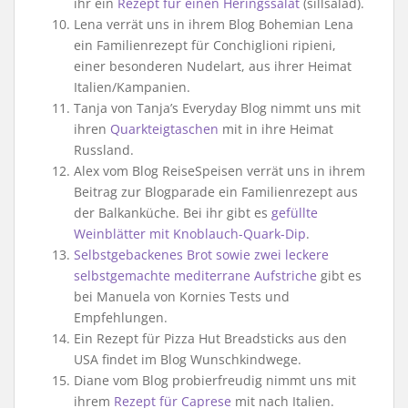
ihr ein
Rezept für einen Heringssalat
(sillsalad).
Lena verrät uns in ihrem Blog Bohemian Lena
ein Familienrezept für Conchiglioni ripieni,
einer besonderen Nudelart, aus ihrer Heimat
Italien/Kampanien.
Tanja von Tanja’s Everyday Blog nimmt uns mit
ihren
Quarkteigtaschen
mit in ihre Heimat
Russland.
Alex vom Blog ReiseSpeisen verrät uns in ihrem
Beitrag zur Blogparade ein Familienrezept aus
der Balkanküche. Bei ihr gibt es
gefüllte
Weinblätter mit Knoblauch-Quark-Dip
.
Selbstgebackenes Brot sowie zwei leckere
selbstgemachte mediterrane Aufstriche
gibt es
bei Manuela von Kornies Tests und
Empfehlungen.
Ein Rezept für Pizza Hut Breadsticks aus den
USA findet im Blog Wunschkindwege.
Diane vom Blog probierfreudig nimmt uns mit
ihrem
Rezept für Caprese
mit nach Italien.