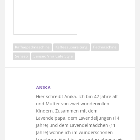
Kaffeepadmaschine
Kaffeezubereitung
Padmaschine
Senseo
Senseo Viva Café Style
ANIKA
Hier schreibt Anika. Ich bin 42 Jahre alt
und Mutter von zwei wundervollen
Kindern. Zusammen mit dem
Lavendelpapa, dem Lavendeljungen (14
Jahre) und dem Lavendelmädchen (11
Jahre) wohne ich im wunderschönen
Lüneburg. Von hier aus unternehmen wir