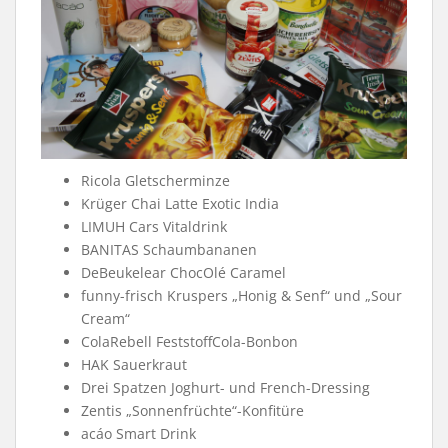
Ricola Gletscherminze
Krüger Chai Latte Exotic India
LIMUH Cars Vitaldrink
BANITAS Schaumbananen
DeBeukelear ChocOlé Caramel
funny-frisch Kruspers „Honig & Senf“ und „Sour
Cream“
ColaRebell FeststoffCola-Bonbon
HAK Sauerkraut
Drei Spatzen Joghurt- und French-Dressing
Zentis „Sonnenfrüchte“-Konfitüre
acáo Smart Drink