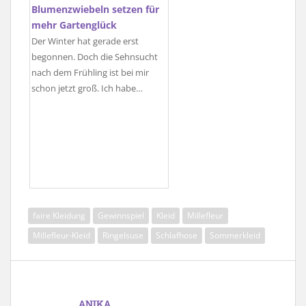
Blumenzwiebeln setzen für
mehr Gartenglück
Der Winter hat gerade erst
begonnen. Doch die Sehnsucht
nach dem Frühling ist bei mir
schon jetzt groß. Ich habe…
faire Kleidung
Gewinnspiel
Kleid
Millefleur
Millefleur-Kleid
Ringelsuse
Schlafhose
Sommerkleid
ANIKA