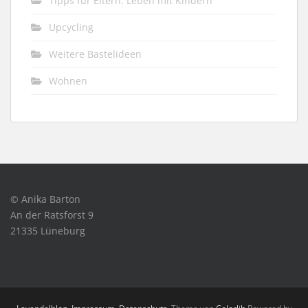
Tipps für Eltern: Leben mit Kindern
Upcycling
Weitere Bastelideen
Wohnen
© Anika Barton
An der Ratsforst 9
21335 Lüneburg