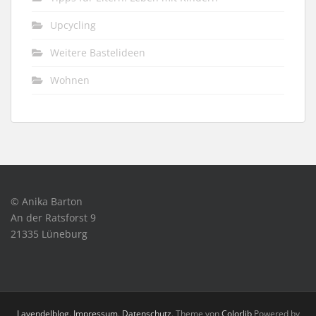
Upcycling
Weitere Bastelideen
Wohnen
© Anika Barton
An der Ratsforst 9
21335 Lüneburg
Lavendelblog
.
Impressum
.
Datenschutz
. Theme von
Colorlib
Powered by