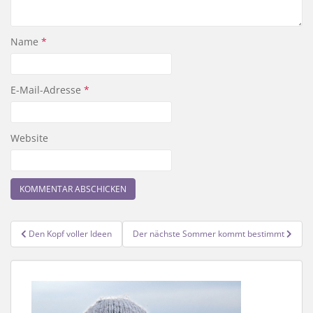
Name
*
E-Mail-Adresse
*
Website
Beitragsnavigation
Den Kopf voller Ideen
Der nächste Sommer kommt bestimmt