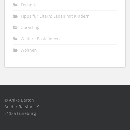
Technik
Tipps für Eltern: Leben mit Kindern
Upcycling
Weitere Bastelideen
Wohnen
© Anika Barton
An der Ratsforst 9
21335 Lüneburg