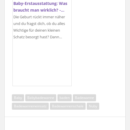
Baby-Erstausstattung: Was
braucht man wirklich? -…
Die Geburt rückt immer näher
und du fragst dich, ob du alles
Wichtige für deinen kleinen
Schatz besorgt hast? Dann…
Baby
Babybadewanne
baden
Badewanne
Badewanneneinsatz
Badewannenschale
Nuby