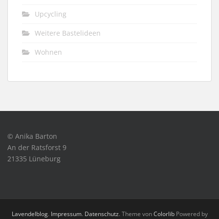
Upcycling
Weitere Bastelideen
Wohnen
© Anika Barton
An der Ratsforst 9
21335 Lüneburg
Lavendelblog
.
Impressum
.
Datenschutz
. Theme von
Colorlib
Powered by