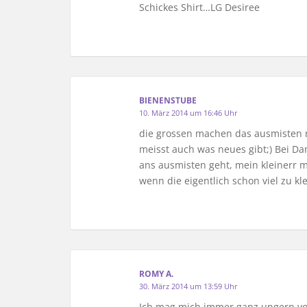
Schickes Shirt…LG Desiree
BIENENSTUBE
10. März 2014 um 16:46 Uhr
die grossen machen das ausmisten m
meisst auch was neues gibt;) Bei Da
ans ausmisten geht, mein kleinerr 
wenn die eigentlich schon viel zu kl
ROMY A.
30. März 2014 um 13:59 Uhr
Ich mag mich immer ganz ungern vo