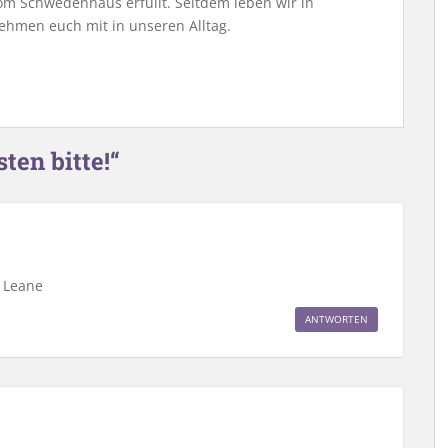
m Schwedenhaus erfüllt. Seitdem leben wir in
ehmen euch mit in unseren Alltag.
ten bitte!“
G Leane
ANTWORTEN