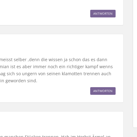
ANTWORTEN
eisst selber ,denn die wissen ja schon das es dann
mian ist es aber immer noch ein richtiger kampf wenns
mag sich so ungern von seinen klamotten trennen auch
ein geworden sind.
ANTWORTEN
n manchen Stücken trennen. Hab im Herbst Ärmel an