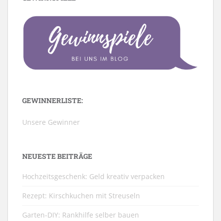
GEWINNERLISTE:
Unsere Gewinner
NEUESTE BEITRÄGE
Hochzeitsgeschenk: Geld kreativ verpacken
Rezept: Kirschkuchen mit Streuseln
Garten-DIY: Rankhilfe selber bauen