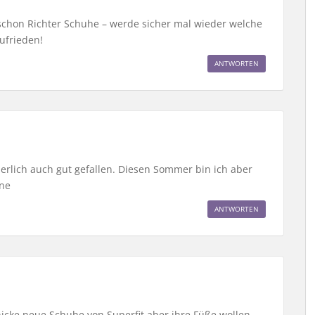
 schon Richter Schuhe – werde sicher mal wieder welche
ufrieden!
ANTWORTEN
erlich auch gut gefallen. Diesen Sommer bin ich aber
nne
ANTWORTEN
hicke neue Schuhe von Superfit aber ihre Füße wollen