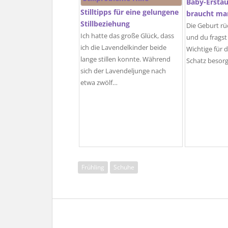
Baby-Erstau
Stilltipps für eine gelungene
braucht man
Stillbeziehung
Die Geburt r
Ich hatte das große Glück, dass
und du fragst 
ich die Lavendelkinder beide
Wichtige für 
lange stillen konnte. Während
Schatz besor
sich der Lavendeljunge nach
etwa zwölf…
Frühling
Schuhe