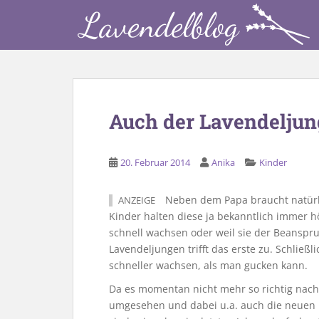
S
k
i
p
t
o
m
Auch der Lavendeljun
a
i
n
20. Februar 2014
Anika
Kinder
c
o
Neben dem Papa braucht natürl
ANZEIGE
n
Kinder halten diese ja bekanntlich immer h
t
schnell wachsen oder weil sie der Beansp
e
Lavendeljungen trifft das erste zu. Schließl
n
schneller wachsen, als man gucken kann.
t
Da es momentan nicht mehr so richtig nach
umgesehen und dabei u.a. auch die neuen 