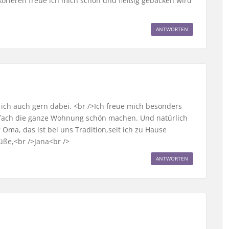
orieren freue ich mich schon und fleißig gebacken wird
ANTWORTEN
n ich auch gern dabei. <br />Ich freue mich besonders
nfach die ganze Wohnung schön machen. Und natürlich
ma, das ist bei uns Tradition,seit ich zu Hause
üße,<br />Jana<br />
ANTWORTEN