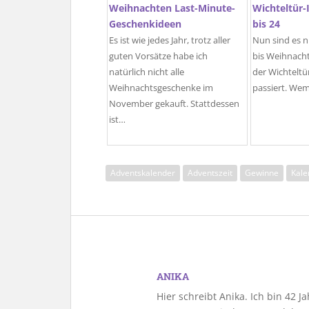
Weihnachten Last-Minute-
Wichteltür-
Geschenkideen
bis 24
Es ist wie jedes Jahr, trotz aller
Nun sind es n
guten Vorsätze habe ich
bis Weihnacht
natürlich nicht alle
der Wichteltür
Weihnachtsgeschenke im
passiert. We
November gekauft. Stattdessen
ist…
Adventskalender
Adventszeit
Gewinne
Kale
ANIKA
Hier schreibt Anika. Ich bin 42 