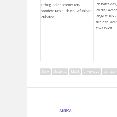
Ich hatte das
richtig lecker schmecken,
ich die Laven
sondern uns auch ein Gefühl von
lange stillen
Zuhause…
sich der Lave
etwa zwölf…
Büro
Gewinne
Müsli
unterwegs
Verlosun
ANIKA