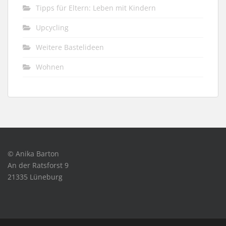
Tipps für Eltern: Leben mit Kindern
Upcycling
Weitere Bastelideen
Wohnen
© Anika Barton
An der Ratsforst 9
21335 Lüneburg