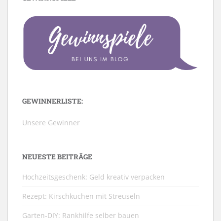
GEWINNERLISTE:
Unsere Gewinner
NEUESTE BEITRÄGE
Hochzeitsgeschenk: Geld kreativ verpacken
Rezept: Kirschkuchen mit Streuseln
Garten-DIY: Rankhilfe selber bauen