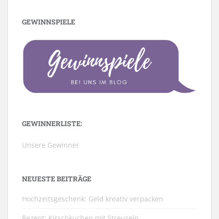
GEWINNSPIELE
GEWINNERLISTE:
Unsere Gewinner
NEUESTE BEITRÄGE
Hochzeitsgeschenk: Geld kreativ verpacken
Rezept: Kirschkuchen mit Streuseln