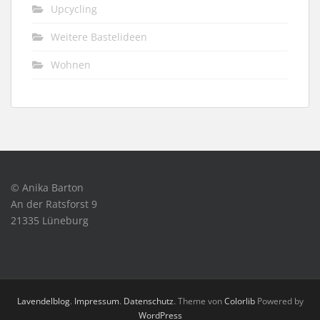
Upcycling
Weitere Bastelideen
Wohnen
© Anika Barton
An der Ratsforst 9
21335 Lüneburg
Lavendelblog
.
Impressum
.
Datenschutz
. Theme von
Colorlib
Powered by
WordPress