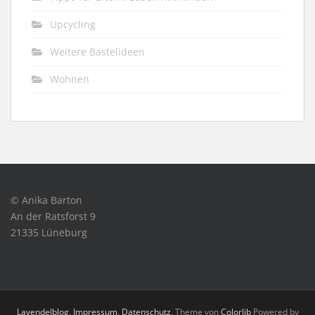
Upcycling
Weitere Bastelideen
Wohnen
© Anika Barton
An der Ratsforst 9
21335 Lüneburg
Lavendelblog
.
Impressum
.
Datenschutz
. Theme von
Colorlib
Powered by