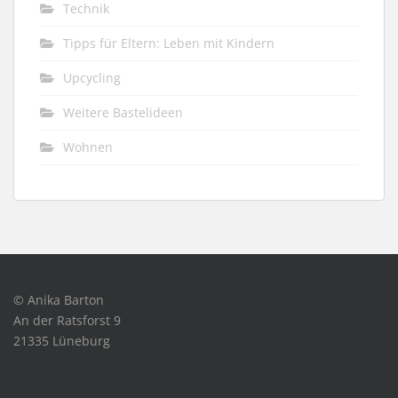
Technik
Tipps für Eltern: Leben mit Kindern
Upcycling
Weitere Bastelideen
Wohnen
© Anika Barton
An der Ratsforst 9
21335 Lüneburg