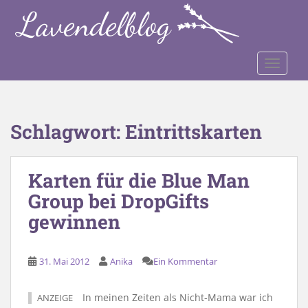
S
k
i
p
TOGGLE
t
o
m
a
Schlagwort:
Eintrittskarten
i
n
c
Karten für die Blue Man
o
Group bei DropGifts
n
t
gewinnen
e
n
t
31. Mai 2012
Anika
Ein Kommentar
In meinen Zeiten als Nicht-Mama war ich
ANZEIGE