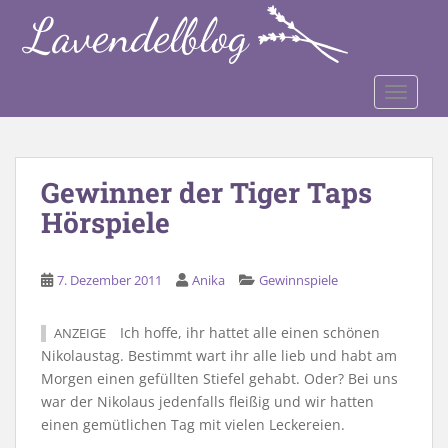
S
k
i
p
TOGGLE
t
o
m
a
Gewinner der Tiger Taps
i
Hörspiele
n
c
o
7. Dezember 2011
Anika
Gewinnspiele
n
t
e
Ich hoffe, ihr hattet alle einen schönen
ANZEIGE
n
Nikolaustag. Bestimmt wart ihr alle lieb und habt am
t
Morgen einen gefüllten Stiefel gehabt. Oder? Bei uns
war der Nikolaus jedenfalls fleißig und wir hatten
einen gemütlichen Tag mit vielen Leckereien.