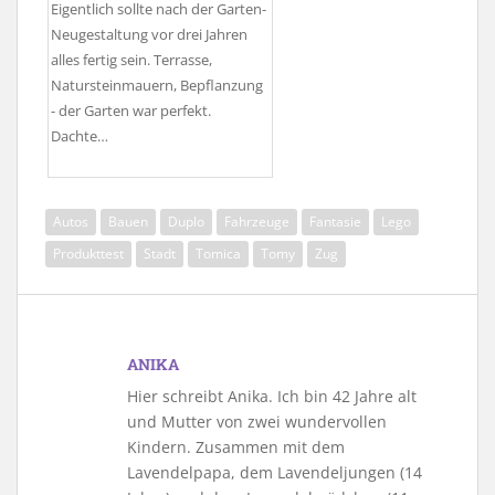
Eigentlich sollte nach der Garten-
Neugestaltung vor drei Jahren
alles fertig sein. Terrasse,
Natursteinmauern, Bepflanzung
- der Garten war perfekt.
Dachte…
Autos
Bauen
Duplo
Fahrzeuge
Fantasie
Lego
Produkttest
Stadt
Tomica
Tomy
Zug
ANIKA
Hier schreibt Anika. Ich bin 42 Jahre alt
und Mutter von zwei wundervollen
Kindern. Zusammen mit dem
Lavendelpapa, dem Lavendeljungen (14